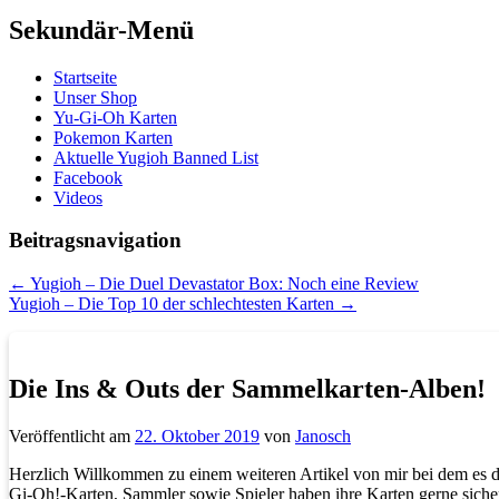
Sekundär-Menü
Startseite
Unser Shop
Yu-Gi-Oh Karten
Pokemon Karten
Aktuelle Yugioh Banned List
Facebook
Videos
Beitragsnavigation
←
Yugioh – Die Duel Devastator Box: Noch eine Review
Yugioh – Die Top 10 der schlechtesten Karten
→
Die Ins & Outs der Sammelkarten-Alben!
Veröffentlicht am
22. Oktober 2019
von
Janosch
Herzlich Willkommen zu einem weiteren Artikel von mir bei dem es 
Gi-Oh!-Karten, Sammler sowie Spieler haben ihre Karten gerne sicher