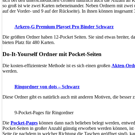
sich bei den unterschiedlichen Größen natürlich auch die Anzahl an 
so groß ist wie zwei Karten nebeneinander. Neben Ordnern mit zwei un
auf der Vorder- und 9 auf der Rückseite). In ihnen können insgesamt
Arkero-G Premium Playset Pro Binder Schwarz
Die größten Ordner haben 12-Pocket Seiten. Sie sind etwas breiter, d
bieten Platz für 480 Karten.
Do-It-Yourself Ordner mit Pocket-Seiten
Die kosten-effizienteste Methode ist es sich einen großen
Akten-Ord
werden.
Ringordner von dots – Schwarz
Diese Ordner gibt es natürlich auch mit anderen Motiven, die besser 
9-Pocket-Pages für Ringordner
Die
Pocket-Pages
können dann nach belieben belegt werden, entweder n
Pocket-Seiten in großer Anzahl günstig erworben werden können, ist d
Seite (je nachdem in welcher Richtung die Taschen geöffnet sind), kan