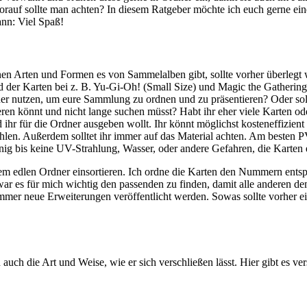
auf sollte man achten? In diesem Ratgeber möchte ich euch gerne eine
ann: Viel Spaß!
en Arten und Formen es von Sammelalben gibt, sollte vorher überlegt we
 der Karten bei z. B. Yu-Gi-Oh! (Small Size) und Magic the Gathering (
dner nutzen, um eure Sammlung zu ordnen und zu präsentieren? Oder sol
ren könnt und nicht lange suchen müsst? Habt ihr eher viele Karten od
ld ihr für die Ordner ausgeben wollt. Ihr könnt möglichst kosteneffizie
len. Außerdem solltet ihr immer auf das Material achten. Am besten PVC
enig bis keine UV-Strahlung, Wasser, oder andere Gefahren, die Karten 
em edlen Ordner einsortieren. Ich ordne die Karten den Nummern ents
 war es für mich wichtig den passenden zu finden, damit alle anderen d
mmer neue Erweiterungen veröffentlicht werden. Sowas sollte vorher ei
 auch die Art und Weise, wie er sich verschließen lässt. Hier gibt es v