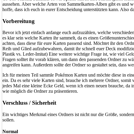
aussehen. Aber welche Arten von Sammelkarten-Alben gibt es und wor
hoffe, dass ich euch in eurer Entscheidung unterstützten kann. Also d
Vorbereitung
Bevor ich jetzt einfach anfange euch aufzuzählen, welche verschieden
es klar sein welche Karten ihr sammelt, da es einen Größenunterschied
achten, dass diese für eure Karten passend sind. Möchtet ihr den Or
Reih und Glied aufzubewahren, damit ihr schnell euer Deck modifizie
Plastik vs. Leder-Imitat) Eine weitere wichtige Frage ist, wie viel Ge
Fragen solltet ihr vorab klären, um dann den passenden Ordner zu wäh
angreifen kann. Außerdem sollte der Ordner so gestaltet sein, dass w
Ich für meinen Teil sammle Pokémon Karten und möchte diese in ein
ein. Da es sehr viele Karten sind, brauche ich mehrere Ordner, somit
jedes Mal eine kleine Ecke Geld, wenn ich einen neuen brauche, da i
wie möglich die Ordner zu präsentieren.
Verschluss / Sicherheit
Ein wichtiges Merkmal eines Ordners ist nicht nur die Größe, sondern
sollen.
Normal