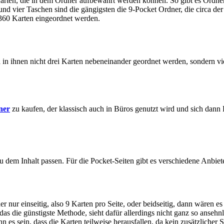
Karten, die in dem Ordner aufbewahrt werden können. So gibt es Ordner
d vier Taschen sind die gängigsten die 9-Pocket Ordner, die circa der 
 360 Karten eingeordnet werden.
a in ihnen nicht drei Karten nebeneinander geordnet werden, sondern vi
ner
zu kaufen, der klassisch auch in Büros genutzt wird und sich dann
zu dem Inhalt passen. Für die Pocket-Seiten gibt es verschiedene Anbie
ur einseitig, also 9 Karten pro Seite, oder beidseitig, dann wären es 1
as die günstigste Methode, sieht dafür allerdings nicht ganz so ansehn
n es sein, dass die Karten teilweise herausfallen, da kein zusätzliche