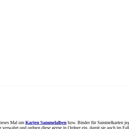
dieses Mal um
Karten Sammelalben
bzw. Binder für Sammelkarten jeg
 verwahrt und ordnen diese gerne in Ordner ein, damit sie auch im Fa