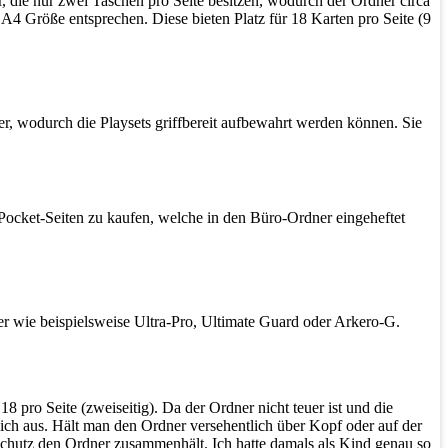
, die nur zwei Taschen pro Seite besitzen, wodurch der Ordner circa
A4 Größe entsprechen. Diese bieten Platz für 18 Karten pro Seite (9
er, wodurch die Playsets griffbereit aufbewahrt werden können. Sie
 Pocket-Seiten zu kaufen, welche in den Büro-Ordner eingeheftet
ter wie beispielsweise Ultra-Pro, Ultimate Guard oder Arkero-G.
8 pro Seite (zweiseitig). Da der Ordner nicht teuer ist und die
lich aus. Hält man den Ordner versehentlich über Kopf oder auf der
r Schutz den Ordner zusammenhält. Ich hatte damals als Kind genau so