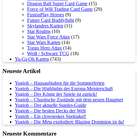
Dragon Ball Super Card Game
(15)
Force of Will Trading Card Game
(29)
FusionPlay Heroes
(9)
Future Card Buddyfight
(9)
Skylanders Karten
(11)
Star Realms
(10)
Star Wars Force Attax
(17)
Star Wars Karten
(14)
Topps Hero Attax
(14)
Weiß / Schwarz TCG
(18)
Yu-Gi-Oh Karten
(743)
Neueste Artikel
Yugioh – Hausaufgaben für die Sommerferien
Yugioh – Die Highlights der Europa-Meisterschaft
Yugioh – Der König der Spiele ist zurück!
Yugioh – Chaotische Zustände mit dem neuen Hauptset
Yugioh – Der aktuelle Staples-Guide
Yugioh – Die besten Decks der Welt
Yugioh – Ein clowneskes Spektakel!
Yugioh – Die Meta explodiert: Blazing Dominion ist da!
Neueste Kommentare