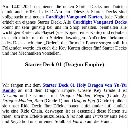
Am 14.05.2021 erschienen die neuen Starter Decks und läuteten
damit auch offiziell die D-Ära ein. Diese 5 Starter Decks sind
vollgepackt mit neuen
Cardfight Vanguard Karten
, jede Nation
erhielt ein eigenes Starter Deck. Alle
Cardfight Vanguard Decks
könnt ihr sehr günstig bei uns im Shop erhalten, beinhalten alle
wichtigen Karten als Playset (vier Kopien einer Karte) und erlauben
es euch direkt mit dem Spielen loszulegen. Außerdem bekommt
jedes Deck auch eine „Order“, die für mehr Power sorgen soll. Im
Folgenden werde ich euch die Key Karten dieser fünf Starter Decks
und ihre Mechaniken vorstellen.
Starter Deck 01 (Dragon Empire)
Wir fangen mit dem
Starter Deck 01 Holy Dragon von Yu-Yu
Kondo
an und dem Dragon Empire. Unsere Key Grade 3 ist
Nirvana
und zusammen mit
Dragon Maiden, Reiyu
(Grade 2),
Dragon Maiden, Rino
(Grade 1) und
Dragon Egg
(Grade 0) bilden
sie unser Ride Deck. Ihre Effekte bauen aufeinander auf, ähnlich
wie eine Ride Chain, deswegen ist es essenziell diese Karten zu
riden, um ihre Effekte auszulösen.
Rino
holt uns
Trickstar
aufs Feld
und
Reiyu
holt uns für einen Soulblast
Vairina
auf die Hand.