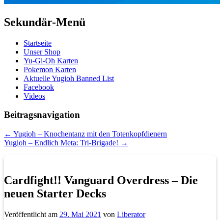
Sekundär-Menü
Startseite
Unser Shop
Yu-Gi-Oh Karten
Pokemon Karten
Aktuelle Yugioh Banned List
Facebook
Videos
Beitragsnavigation
←
Yugioh – Knochentanz mit den Totenkopfdienern
Yugioh – Endlich Meta: Tri-Brigade!
→
Cardfight!! Vanguard Overdress – Die
neuen Starter Decks
Veröffentlicht am
29. Mai 2021
von
Liberator