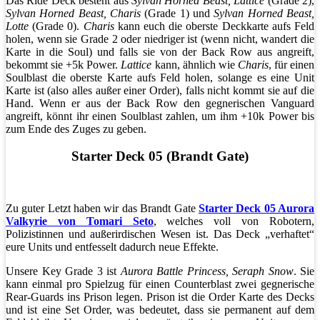
Das Ride Deck besteht aus
Sylvan Horned Beast, Lattice
(Grade 2),
Sylvan Horned Beast, Charis
(Grade 1) und
Sylvan Horned Beast,
Lotte
(Grade 0).
Charis
kann euch die oberste Deckkarte aufs Feld
holen, wenn sie Grade 2 oder niedriger ist (wenn nicht, wandert die
Karte in die Soul) und falls sie von der Back Row aus angreift,
bekommt sie +5k Power.
Lattice
kann, ähnlich wie
Charis
, für einen
Soulblast die oberste Karte aufs Feld holen, solange es eine Unit
Karte ist (also alles außer einer Order), falls nicht kommt sie auf die
Hand. Wenn er aus der Back Row den gegnerischen Vanguard
angreift, könnt ihr einen Soulblast zahlen, um ihm +10k Power bis
zum Ende des Zuges zu geben.
Starter Deck 05 (Brandt Gate)
Zu guter Letzt haben wir das Brandt Gate
Starter Deck 05 Aurora
Valkyrie von Tomari Seto
, welches voll von Robotern,
Polizistinnen und außerirdischen Wesen ist. Das Deck „verhaftet“
eure Units und entfesselt dadurch neue Effekte.
Unsere Key Grade 3 ist
Aurora Battle Princess, Seraph Snow
. Sie
kann einmal pro Spielzug für einen Counterblast zwei gegnerische
Rear-Guards ins Prison legen. Prison ist die Order Karte des Decks
und ist eine Set Order, was bedeutet, dass sie permanent auf dem