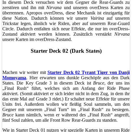
In diesem Deck versuchen wir dem Gegner die Rear-Guards zu
zerstören und ihn mit
Nirvana
und unseren overDress Karten zu
überrennen. Apropos overDress, diese Mechanik ist einzigartig für
diese Nation. Dadurch können wir unsere
Vairina
auf unseren
Trickstar legen, ähnlich wie Riden, aber auf unserem Rear-Guard
Circle. Dadurch entfalten sich neue Effekte, die nur im overDress-
Zustand aktiviert werden können. Zusätzlich verstärkt
Nirvana
unsere Karten im overDress-Zustand.
Starter Deck 02 (Dark States)
Machen wir weiter mit
Starter Deck 02 Tyrant Tiger von Danji
Momoyama
. Hier erwarten uns dunkle Geschöpfe aus den Dark
States. Die Key Grade 3 in diesem Deck ist
Bruce
, der uns ins
„Final Rush“ führt, welches sich am Anfang der Ride Phase
aktiviert. (Somit aktiviert er sich leider nicht in dem Zug, in dem ihr
das erste Mal auf Grade 3 ridet.) Er schaltet neue Effekte für unsere
Units frei. Außerdem wollen wir fleißig Soul sammeln, um den
Gegner mit unserem „Final Turn“ im „Final Rush“ zu besiegen.
Bruce
kann nämlich, wenn er während des „Final Rush“ angreift,
fünf Soul zahlen, um alle Front Row Rear-Guards zu standen.
Wie in Starter Deck 01 nutzen wir spezielle Karten in unserem Ride