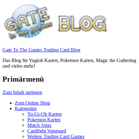
Gate To The Games Trading Card Blog
Das Blog für Yugioh Karten, Pokemon Karten, Magic the Gathering
und vieles mehr!
Primärmenü
Zum Inhalt springen
Zum Online Shop
Kategorien
Yu-Gi-Oh Karten
Pokemon Karten
Match Attax
Cardfight Vanguard
Weitere Trading Card Games