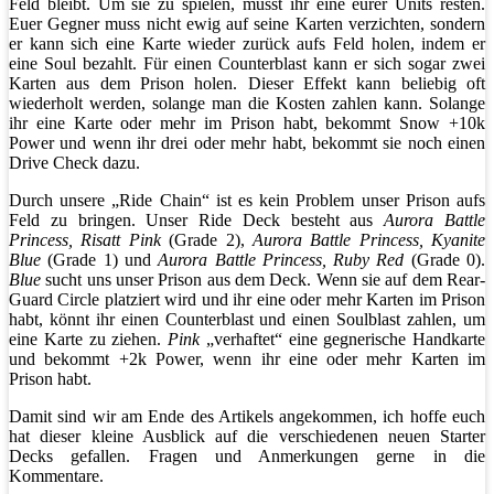
Feld bleibt. Um sie zu spielen, müsst ihr eine eurer Units resten.
Euer Gegner muss nicht ewig auf seine Karten verzichten, sondern
er kann sich eine Karte wieder zurück aufs Feld holen, indem er
eine Soul bezahlt. Für einen Counterblast kann er sich sogar zwei
Karten aus dem Prison holen. Dieser Effekt kann beliebig oft
wiederholt werden, solange man die Kosten zahlen kann. Solange
ihr eine Karte oder mehr im Prison habt, bekommt Snow +10k
Power und wenn ihr drei oder mehr habt, bekommt sie noch einen
Drive Check dazu.
Durch unsere „Ride Chain“ ist es kein Problem unser Prison aufs
Feld zu bringen. Unser Ride Deck besteht aus
Aurora Battle
Princess, Risatt Pink
(Grade 2),
Aurora Battle Princess, Kyanite
Blue
(Grade 1) und
Aurora Battle Princess, Ruby Red
(Grade 0).
Blue
sucht uns unser Prison aus dem Deck. Wenn sie auf dem Rear-
Guard Circle platziert wird und ihr eine oder mehr Karten im Prison
habt, könnt ihr einen Counterblast und einen Soulblast zahlen, um
eine Karte zu ziehen.
Pink
„verhaftet“ eine gegnerische Handkarte
und bekommt +2k Power, wenn ihr eine oder mehr Karten im
Prison habt.
Damit sind wir am Ende des Artikels angekommen, ich hoffe euch
hat dieser kleine Ausblick auf die verschiedenen neuen Starter
Decks gefallen. Fragen und Anmerkungen gerne in die
Kommentare.