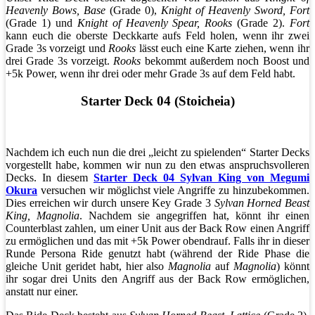
Heavenly Bows, Base
(Grade 0),
Knight of Heavenly Sword, Fort
(Grade 1) und
Knight of Heavenly Spear, Rooks
(Grade 2).
Fort
kann euch die oberste Deckkarte aufs Feld holen, wenn ihr zwei
Grade 3s vorzeigt und
Rooks
lässt euch eine Karte ziehen, wenn ihr
drei Grade 3s vorzeigt.
Rooks
bekommt außerdem noch Boost und
+5k Power, wenn ihr drei oder mehr Grade 3s auf dem Feld habt.
Starter Deck 04 (Stoicheia)
Nachdem ich euch nun die drei „leicht zu spielenden“ Starter Decks
vorgestellt habe, kommen wir nun zu den etwas anspruchsvolleren
Decks. In diesem
Starter Deck 04 Sylvan King von Megumi
Okura
versuchen wir möglichst viele Angriffe zu hinzubekommen.
Dies erreichen wir durch unsere Key Grade 3
Sylvan Horned Beast
King, Magnolia
. Nachdem sie angegriffen hat, könnt ihr einen
Counterblast zahlen, um einer Unit aus der Back Row einen Angriff
zu ermöglichen und das mit +5k Power obendrauf. Falls ihr in dieser
Runde Persona Ride genutzt habt (während der Ride Phase die
gleiche Unit geridet habt, hier also
Magnolia
auf
Magnolia
) könnt
ihr sogar drei Units den Angriff aus der Back Row ermöglichen,
anstatt nur einer.