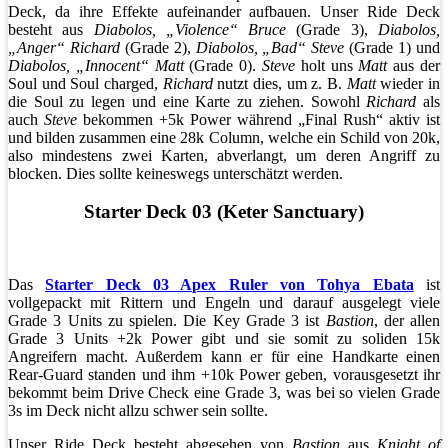
Deck, da ihre Effekte aufeinander aufbauen. Unser Ride Deck
besteht aus
Diabolos, „Violence“ Bruce
(Grade 3),
Diabolos,
„Anger“ Richard
(Grade 2),
Diabolos, „Bad“ Steve
(Grade 1) und
Diabolos, „Innocent“ Matt
(Grade 0).
Steve
holt uns
Matt
aus der
Soul und Soul charged,
Richard
nutzt dies, um z. B.
Matt
wieder in
die Soul zu legen und eine Karte zu ziehen. Sowohl
Richard
als
auch
Steve
bekommen +5k Power während „Final Rush“ aktiv ist
und bilden zusammen eine 28k Column, welche ein Schild von 20k,
also mindestens zwei Karten, abverlangt, um deren Angriff zu
blocken. Dies sollte keineswegs unterschätzt werden.
Starter Deck 03 (Keter Sanctuary)
Das
Starter Deck 03 Apex Ruler von Tohya Ebata
ist
vollgepackt mit Rittern und Engeln und darauf ausgelegt viele
Grade 3 Units zu spielen. Die Key Grade 3 ist
Bastion
, der allen
Grade 3 Units +2k Power gibt und sie somit zu soliden 15k
Angreifern macht. Außerdem kann er für eine Handkarte einen
Rear-Guard standen und ihm +10k Power geben, vorausgesetzt ihr
bekommt beim Drive Check eine Grade 3, was bei so vielen Grade
3s im Deck nicht allzu schwer sein sollte.
Unser Ride Deck besteht abgesehen von
Bastion
aus
Knight of