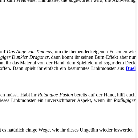
kann zum Preis einer Handkarte, die abgeworfen wird, die Aktivierung
 auf
Das Auge von Timaeus
, um die themendeckeigenen Fusionen wie
giger Dunkler Dragoner
, dann könnt ihr seinen Burn-Effekt aber nur
nnt ihr das Material von der Hand, dem Spielfeld und sogar dem Deck
offen. Dann spielt ihr einfach ein bestimmtes Linkmonster aus
Duel
gen müsst. Habt ihr
Rotäugige Fusion
bereits auf der Hand, hilft euch
ieses Linkmonster ein unverzichtbarer Aspekt, wenn ihr
Rotäugiger
t es natürlich einige Wege, wie ihr dieses Ungetüm wieder loswerdet.