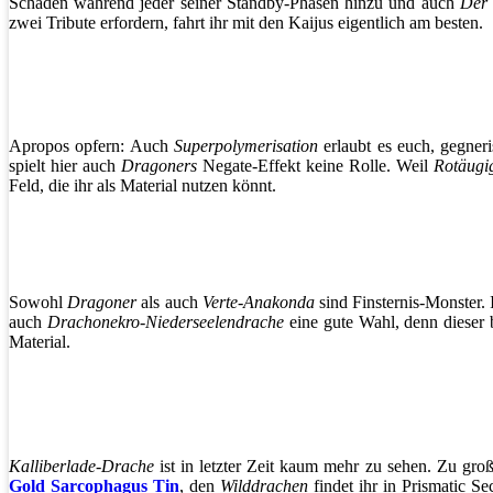
Schaden während jeder seiner Standby-Phasen hinzu und auch
Der 
zwei Tribute erfordern, fahrt ihr mit den Kaijus eigentlich am besten.
Apropos opfern: Auch
Superpolymerisation
erlaubt es euch, gegner
spielt hier auch
Dragoners
Negate-Effekt keine Rolle. Weil
Rotäugi
Feld, die ihr als Material nutzen könnt.
Sowohl
Dragoner
als auch
Verte-Anakonda
sind Finsternis-Monster. 
auch
Drachonekro-Niederseelendrache
eine gute Wahl, denn dieser 
Material.
Kalliberlade-Drache
ist in letzter Zeit kaum mehr zu sehen. Zu gro
Gold Sarcophagus Tin
, den
Wilddrachen
findet ihr in Prismatic Se