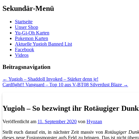
Sekundär-Menü
Startseite
Unser Shop
Yu-Gi-Oh Karten
Pokemon Karten
Aktuelle Yugioh Banned List
Facebook
Videos
Beitragsnavigation
←
Yugioh – Shaddoll Invoked – Stärker denn je!
Cardfight!! Vanguard – Top 10 aus V-BT08 Silverdust Blaze
→
Yugioh – So bezwingt ihr Rotäugiger Dun
Veröffentlicht am
11. September 2020
von
Hyozan
Stellt euch darauf ein, in nächster Zeit massiv von
Rotäugiger Dunk
dieses neue Fusionsmonster aufs Feld zu bringen. Das ist nicht über