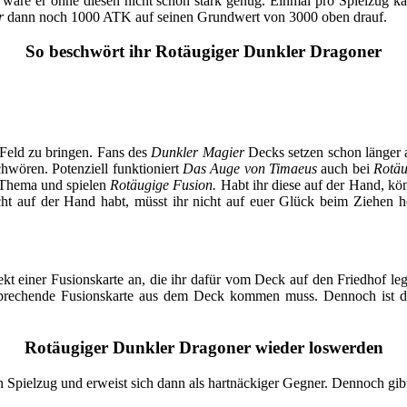
ls wäre er ohne diesen nicht schon stark genug. Einmal pro Spielzug 
r
dann noch 1000 ATK auf seinen Grundwert von 3000 oben drauf.
So beschwört ihr Rotäugiger Dunkler Dragoner
Feld zu bringen. Fans des
Dunkler Magier
Decks setzen schon länger
hwören. Potenziell funktioniert
Das Auge von Timaeus
auch bei
Rotäu
g-Thema und spielen
Rotäugige Fusion.
Habt ihr diese auf der Hand, kö
ht auf der Hand habt, müsst ihr nicht auf euer Glück beim Ziehen h
kt einer Fusionskarte an, die ihr dafür vom Deck auf den Friedhof le
ntsprechende Fusionskarte aus dem Deck kommen muss. Dennoch ist d
Rotäugiger Dunkler Dragoner wieder loswerden
en Spielzug und erweist sich dann als hartnäckiger Gegner. Dennoch gib