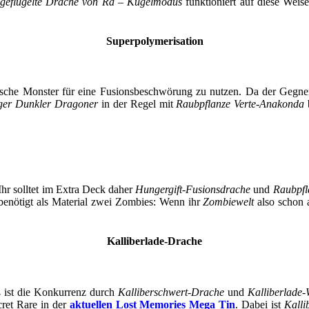
geflügelte Drache von Ra – Kugelmodus
funktioniert auf diese Weis
Superpolymerisation
ische Monster für eine Fusionsbeschwörung zu nutzen. Da der Gegne
ger Dunkler Dragoner
in der Regel mit
Raubpflanze Verte-Anakonda
Ihr solltet im Extra Deck daher
Hungergift-Fusionsdrache
und
Raubpfl
benötigt als Material zwei Zombies: Wenn ihr
Zombiewelt
also schon 
Kalliberlade-Drache
ß ist die Konkurrenz durch
Kalliberschwert-Drache
und
Kalliberlade-
cret Rare in der
aktuellen Lost Memories Mega Tin
. Dabei ist
Kalli