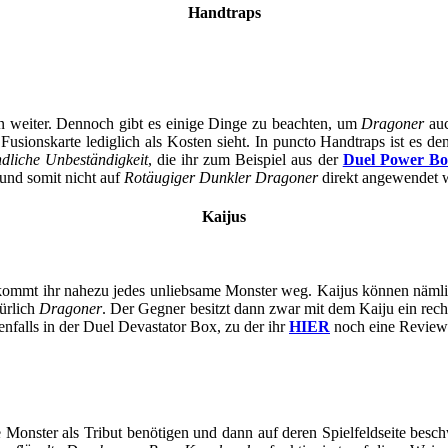
Handtraps
ion weiter. Dennoch gibt es einige Dinge zu beachten, um
Dragoner
auc
Fusionskarte lediglich als Kosten sieht. In puncto Handtraps ist es d
dliche Unbeständigkeit
, die ihr zum Beispiel aus der
Duel Power Bo
 und somit nicht auf
Rotäugiger Dunkler Dragoner
direkt angewendet 
Kaijus
bekommt ihr nahezu jedes unliebsame Monster weg. Kaijus können nämli
türlich
Dragoner
. Der Gegner besitzt dann zwar mit dem Kaiju ein recht 
enfalls in der Duel Devastator Box, zu der ihr
HIER
noch eine Review 
 Monster als Tribut benötigen und dann auf deren Spielfeldseite bes