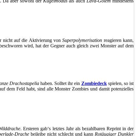
e. Da aber sowohl der
Kugelmodus
als auch
Lava-Golem
mindestens
r nicht auf die Aktivierung von
Superpolymerisation
reagieren kann,
beschworen wird, hat der Gegner auch gleich zwei Monster auf dem
anze Drachostapelia
haben. Solltet ihr ein
Zombiedeck
spielen, so ist
auf dem Feld habt, sind alle Monster Zombies und damit potenzielles
Wilddrache
. Ersteren gab‘s letztes Jahr als bezahlbaren Reprint in der
berlade-Drache
beileibe nicht schlecht und kann
Rotäugiger Dunkler