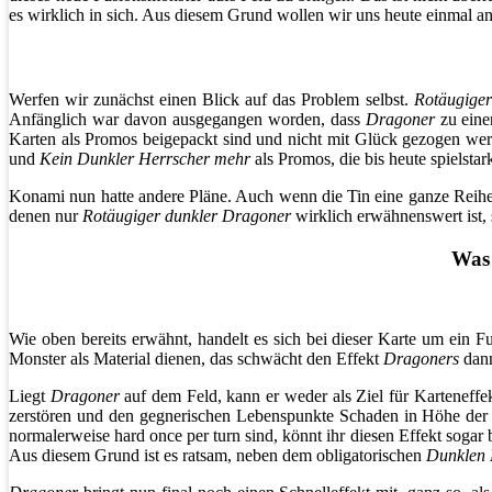
es wirklich in sich. Aus diesem Grund wollen wir uns heute einmal a
Werfen wir zunächst einen Blick auf das Problem selbst.
Rotäugige
Anfänglich war davon ausgegangen worden, dass
Dragoner
zu eine
Karten als Promos beigepackt sind und nicht mit Glück gezogen we
und
Kein Dunkler Herrscher mehr
als Promos, die bis heute spielstar
Konami nun hatte andere Pläne. Auch wenn die Tin eine ganze Reihe s
denen nur
Rotäugiger dunkler Dragoner
wirklich erwähnenswert ist, 
Was 
Wie oben bereits erwähnt, handelt es sich bei dieser Karte um ein 
Monster als Material dienen, das schwächt den Effekt
Dragoners
dann
Liegt
Dragoner
auf dem Feld, kann er weder als Ziel für Karteneff
zerstören und den gegnerischen Lebenspunkte Schaden in Höhe der Gr
normalerweise hard once per turn sind, könnt ihr diesen Effekt soga
Aus diesem Grund ist es ratsam, neben dem obligatorischen
Dunklen 