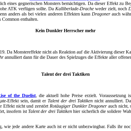
ich eines gegnerischen Monsters bemächtigen. Da dieser Effekt zu Beg
hohe ATK verfügen sollte. Da
Kalliberlade-Drache
weder zielt, noch
D
denn anders als bei vielen anderen Effekten kann
Dragoner
auch währe
als Common enthalten.
Kein Dunkler Herrscher mehr
19. Da Monstereffekte nicht als Reaktion auf die Aktivierung dieser K
hr
annulliert dann für die Dauer des Spielzuges die Effekte aller offen
Talent der drei Taktiken
ise of the Duelist
, die aktuell hohe Preise erzielt. Voraussetzung
te-Effekt sein, damit er
Talent der drei Taktiken
nicht annulliert. D
er Effekt nicht und zerstört
Rotäugiger Dunkler Dragoner
auch nicht, 
rt, insofern ist
Talent der drei Taktiken
hier sicherlich die solidere Wa
 wie jede andere Karte auch ist er nicht unbezwingbar. Falls ihr noch