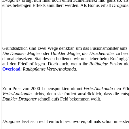
Dragoner
bringt nun final noch einen Schnelleffekt mit, ganz so, a
eines beliebigen Effekts annulliert werden. Als Bonus erhält
Dragone
Grundsätzlich sind zwei Wege denkbar, um das Fusionsmonster aufs 
Die Dunklen Magier
oder
Dunkler Magier, der Drachenritter
zu besc
einmal einsetzen. Stattdessen bedienen wir uns lieber beim Rotäugi
auf den Friedhof legen. Doch auch, wenn ihr
Rotäugige Fusion
nic
Overload
:
Raubpflanze Verte-Anakonda
.
Zum Preis von 2000 Lebenspunkten nimmt
Verte-Anakonda
den Effe
Verte-Anakonda
nichts, denn sie fordert ausdrücklich, dass die e
Dunkler Dragoner
schnell aufs Feld bekommen wollt.
Dragoner
lässt sich recht einfach beschwören, oftmals schon im erst