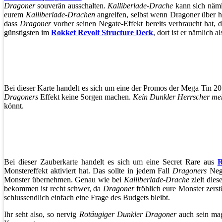
Dragoner
souverän ausschalten.
Kalliberlade-Drache
kann sich näml
eurem
Kalliberlade-Drachen
angreifen, selbst wenn Dragoner über 
dass
Dragoner
vorher seinen Negate-Effekt bereits verbraucht hat, 
günstigsten im
Rokket Revolt Structure Deck
, dort ist er nämlich 
Bei dieser Karte handelt es sich um eine der Promos der Mega Tin 20
Dragoners
Effekt keine Sorgen machen.
Kein Dunkler Herrscher me
könnt.
Bei dieser Zauberkarte handelt es sich um eine Secret Rare aus
R
Monstereffekt aktiviert hat. Das sollte in jedem Fall
Dragoners
Nega
Monster übernehmen. Genau wie bei
Kalliberlade-Drache
zielt dies
bekommen ist recht schwer, da
Dragoner
fröhlich eure Monster zerstö
schlussendlich einfach eine Frage des Budgets bleibt.
Ihr seht also, so nervig
Rotäugiger Dunkler Dragoner
auch sein mag,