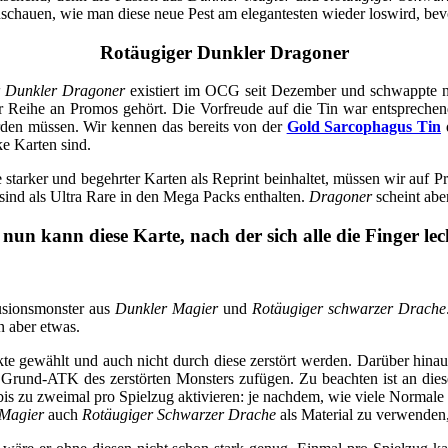
nschauen, wie man diese neue Pest am elegantesten wieder loswird, bev
Rotäugiger Dunkler Dragoner
r Dunkler Dragoner
existiert im OCG seit Dezember und schwappte n
r Reihe an Promos gehört. Die Vorfreude auf die Tin war entsprechend
rden müssen. Wir kennen das bereits von der
Gold Sarcophagus Tin
ke Karten sind.
tarker und begehrter Karten als Reprint beinhaltet, müssen wir auf P
sind als Ultra Rare in den Mega Packs enthalten.
Dragoner
scheint aber
nun kann diese Karte, nach der sich alle die Finger le
Fusionsmonster aus
Dunkler Magier
und
Rotäugiger schwarzer Drache
 aber etwas.
ekte gewählt und auch nicht durch diese zerstört werden. Darüber hin
und-ATK des zerstörten Monsters zufügen. Zu beachten ist an dieser St
r bis zu zweimal pro Spielzug aktivieren: je nachdem, wie viele Normal
Magier
auch
Rotäugiger Schwarzer Drache
als Material zu verwenden,